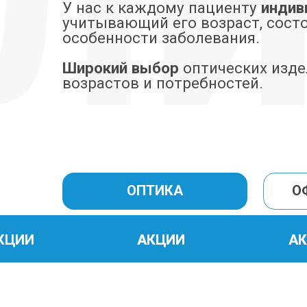
особенности заболевания.
Широкий выбор
оптических изделий д
возрастов и потребностей.
ОПТИКА
ОФТАЛ
КЦИИ
АКЦИИ
АКЦИИ
АКЦИИ
АКЦИИ
СПЕЦПРЕДЛО