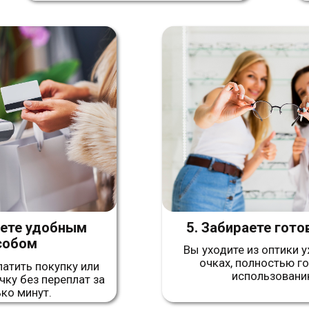
удобным
5. Забираете готовые очки
м
Вы уходите из оптики уже в новых
очках, полностью готовых к
покупку или
использованию.
 переплат за
ут.
РЕДЛОЖЕНИЯ