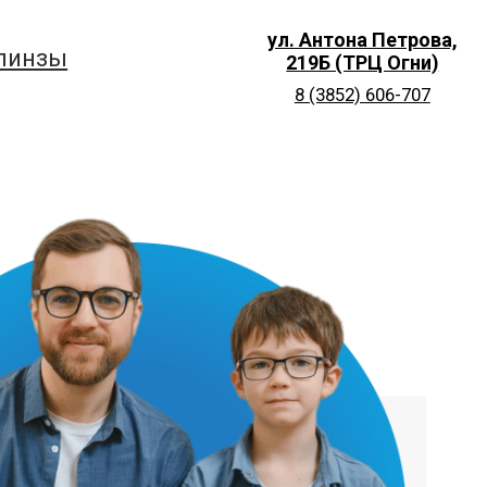
ул. Антона Петрова,
219Б (ТРЦ Огни)
8 (3852) 606-707
+7 (3852) 606‒
оч
707
8 (3852) 717-
750
8 (3854) 33-23-88