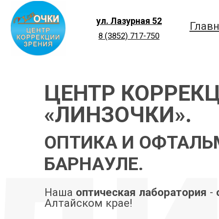
ул. Лазурная 52
Главная
8 (3852) 717-750
ЦЕНТР КОРРЕКЦИ
ли
«ЛИНЗОЧКИ».
ОПТИКА И ОФТАЛЬМО
БАРНАУЛЕ.
Наша
оптическая лаборатория
-
одна 
Алтайском крае!
У нас к каждому пациенту
индивидуа
учитывающий его возраст, состояние