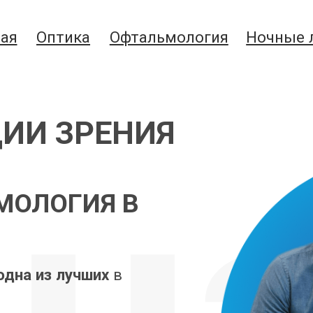
Оптика
Офтальмология
Ночные линзы
И ЗРЕНИЯ
нз
ЛОГИЯ В
Контакты
из лучших
в
льный подход
,
 здоровья и